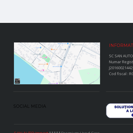
INFORMAT
SC SAN AUTO
Numar Regist
J20160021442
Cod fiscal : 
SOCIAL MEDIA
SAN AUTO Import
* * * * * Premium Used Cars