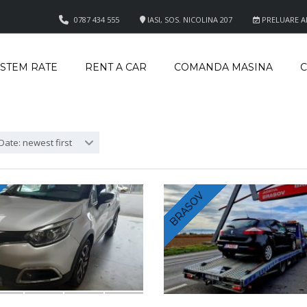
0787 434 555
IASI, SOS. NICOLINA 207
PRELUARE APE
ISTEM RATE
RENT A CAR
COMANDA MASINA
C
Date: newest first
BRASOV