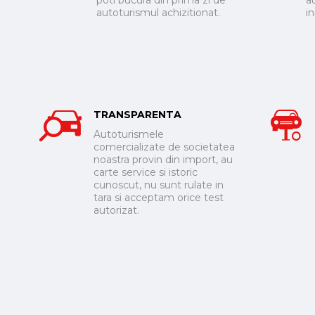
poti bucura din prima zi de
a
autoturismul achizitionat.
i
TRANSPARENTA
Autoturismele
comercializate de societatea
noastra provin din import, au
carte service si istoric
cunoscut, nu sunt rulate in
tara si acceptam orice test
autorizat.