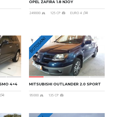
OPEL ZAFIRA 1.8 NJOY
249000
125 CP
EURO 4
BOTOSANI
OSMO 4×4
MITSUBISHI OUTLANDER 2.0 SPORT
95000
135 CP