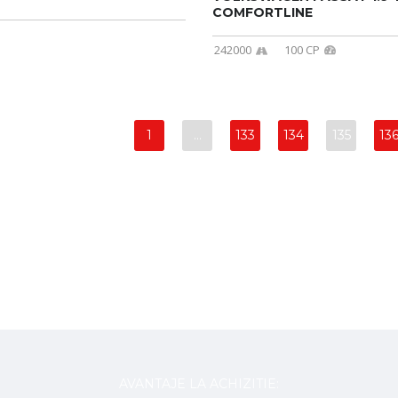
COMFORTLINE
242000
100 CP
1
…
133
134
135
13
AVANTAJE LA ACHIZITIE: