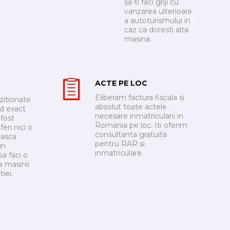
sa-ti faci griji cu
vanzarea ulterioara
a autoturismului in
caz ca doresti alta
masina.
ACTE PE LOC
Eliberam factura fiscala si
zitionate
absolut toate actele
nd exact
necesare inmatricularii in
 fost
Romania pe loc. Iti oferim
eri nici o
consultanta gratuita
masca
pentru RAR si
in
inmatriculare.
a faci o
a masinii
iei.