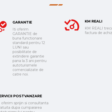
KM REALI
GARANTIE
KM REALI trecu
Iti oferim
factura de achizi
GARANTIE de
buna functionare
standard pentru 12
LUNI sau
posibilitate de
extindere garantie
pana la 3 ani pentru
autoturismele
comercializate de
catre noi.
ERVICII POSTVANZARE
i oferim sprijin si consultanta
ratuita dupa cumpararea