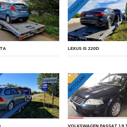
PRAHOVA
STA
LEXUS IS 220D
BOTOSANI
D
VOLKSWAGEN PASSAT 1.9 