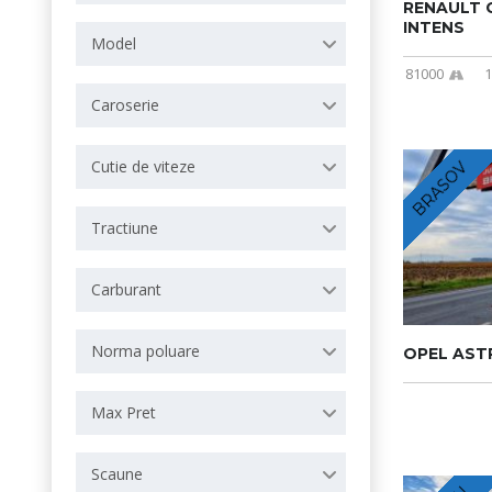
RENAULT C
INTENS
Model
81000
1
Caroserie
Cutie de viteze
BRASOV
Tractiune
Carburant
Norma poluare
OPEL AST
Max Pret
Scaune