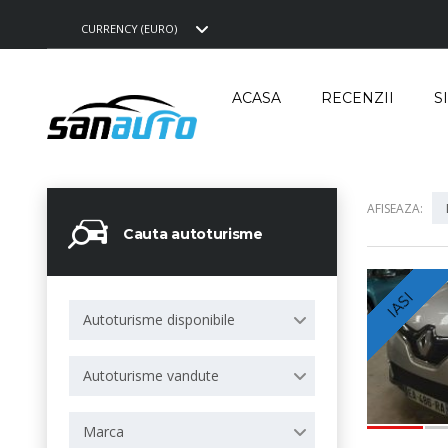
CURRENCY (EURO)
ACASA
RECENZII
S
AFISEAZA:
Cauta autoturisme
IASI
Autoturisme disponibile
Autoturisme vandute
Marca