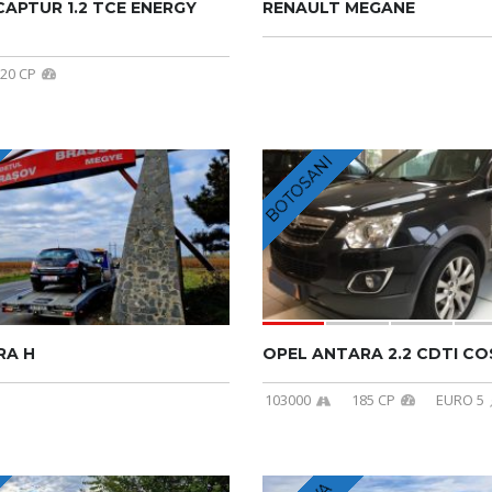
APTUR 1.2 TCE ENERGY
RENAULT MEGANE
20 CP
BOTOSANI
RA H
OPEL ANTARA 2.2 CDTI C
103000
185 CP
EURO 5