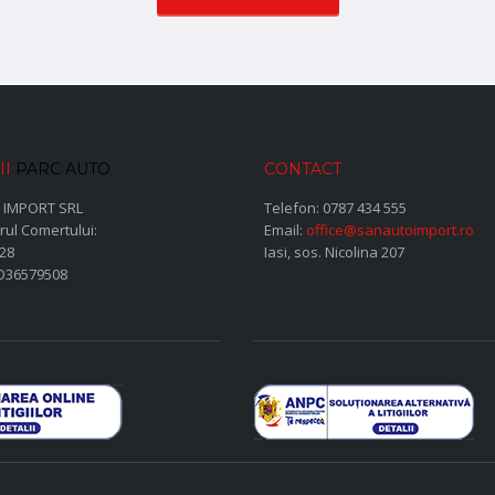
II
PARC AUTO
CONTACT
 IMPORT SRL
Telefon:
0787 434 555
rul Comertului:
Email:
office@sanautoimport.ro
28
Iasi, sos. Nicolina 207
RO36579508