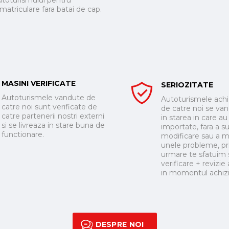
utoturismului pentru
nmatriculare fara batai de cap.
MASINI VERIFICATE
SERIOZITATE
Autoturismele vandute de
Autoturismele achi
catre noi sunt verificate de
de catre noi se va
catre partenerii nostri externi
in starea in care au
si se livreaza in stare buna de
importate, fara a suf
functionare.
modificare sau a 
unele probleme, pr
urmare te sfatuim s
verificare + revizie 
in momentul achizit
DESPRE NOI