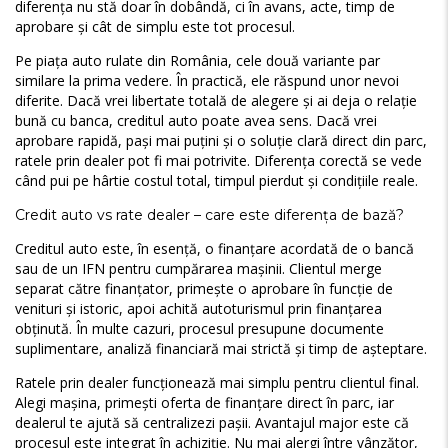
diferența nu stă doar în dobândă, ci în avans, acte, timp de
aprobare și cât de simplu este tot procesul.
Pe piața auto rulate din România, cele două variante par
similare la prima vedere. În practică, ele răspund unor nevoi
diferite. Dacă vrei libertate totală de alegere și ai deja o relație
bună cu banca, creditul auto poate avea sens. Dacă vrei
aprobare rapidă, pași mai puțini și o soluție clară direct din parc,
ratele prin dealer pot fi mai potrivite. Diferența corectă se vede
când pui pe hârtie costul total, timpul pierdut și condițiile reale.
Credit auto vs rate dealer – care este diferența de bază?
Creditul auto este, în esență, o finanțare acordată de o bancă
sau de un IFN pentru cumpărarea mașinii. Clientul merge
separat către finanțator, primește o aprobare în funcție de
venituri și istoric, apoi achită autoturismul prin finanțarea
obținută. În multe cazuri, procesul presupune documente
suplimentare, analiză financiară mai strictă și timp de așteptare.
Ratele prin dealer funcționează mai simplu pentru clientul final.
Alegi mașina, primești oferta de finanțare direct în parc, iar
dealerul te ajută să centralizezi pașii. Avantajul major este că
procesul este integrat în achiziție. Nu mai alergi între vânzător,