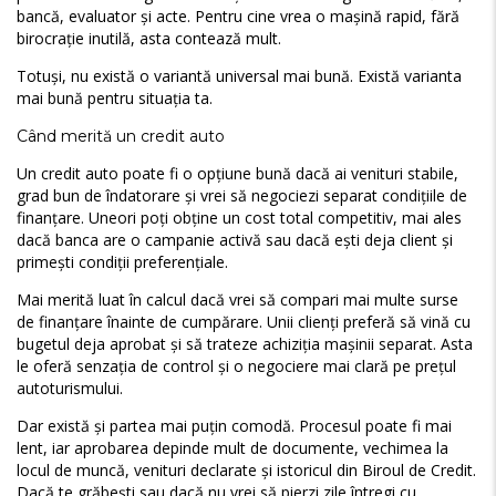
bancă, evaluator și acte. Pentru cine vrea o mașină rapid, fără
birocrație inutilă, asta contează mult.
Totuși, nu există o variantă universal mai bună. Există varianta
mai bună pentru situația ta.
Când merită un credit auto
Un credit auto poate fi o opțiune bună dacă ai venituri stabile,
grad bun de îndatorare și vrei să negociezi separat condițiile de
finanțare. Uneori poți obține un cost total competitiv, mai ales
dacă banca are o campanie activă sau dacă ești deja client și
primești condiții preferențiale.
Mai merită luat în calcul dacă vrei să compari mai multe surse
de finanțare înainte de cumpărare. Unii clienți preferă să vină cu
bugetul deja aprobat și să trateze achiziția mașinii separat. Asta
le oferă senzația de control și o negociere mai clară pe prețul
autoturismului.
Dar există și partea mai puțin comodă. Procesul poate fi mai
lent, iar aprobarea depinde mult de documente, vechimea la
locul de muncă, venituri declarate și istoricul din Biroul de Credit.
Dacă te grăbești sau dacă nu vrei să pierzi zile întregi cu