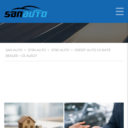
CREDIT AUTO VS RATE
DEALER – CE ALEGI?
SAN AUTO
>
STIRI AUTO
>
STIRI AUTO
>
CREDIT AUTO VS RATE
DEALER – CE ALEGI?
Credit auto vs rate dealer – ce alegi?