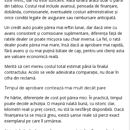
Este firesc, dar nu este suficient. Rata lunară arată doar o parte
din tablou. Costul real include avansul, perioada de finanțare,
dobânda, comisioanele, eventualele costuri administrative și
orice condiții legate de asigurare sau rambursare anticipată.
Un credit auto poate părea mai ieftin lunar, dar dacă vine cu
avans consistent și comisioane suplimentare, diferența față de
ratele dealer se poate micșora sau chiar inversa. La fel, o rată
dealer poate părea mai mare, însă dacă ai aprobare mai rapidă,
fără avans și cu mai puțină bătaie de cap, pentru unii clienți asta
are valoare economică reală.
Merită să ceri mereu costul total estimat până la finalul
contractului. Acolo se vede adevărata comparație, nu doar în
cifra din reclamă.
Timpul de aprobare contează mai mult decât pare
Pe hârtie, diferențele de cost pot părea mici. În practică, timpul
poate decide achiziția. O mașină rulată bună, cu istoric clar,
kilometri reali și preț corect, nu stă la nesfârșit disponibilă. Dacă
finanțarea ta se mișcă greu, există șanse reale să pierzi exact
exemplarul pe care îl urmăreai.