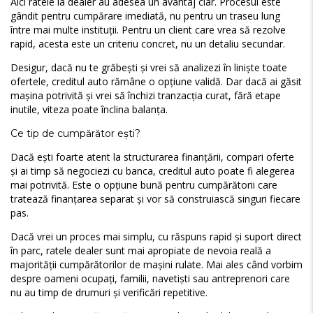
Aici ratele la dealer au adesea un avantaj clar. Procesul este
gândit pentru cumpărare imediată, nu pentru un traseu lung
între mai multe instituții. Pentru un client care vrea să rezolve
rapid, acesta este un criteriu concret, nu un detaliu secundar.
Desigur, dacă nu te grăbești și vrei să analizezi în liniște toate
ofertele, creditul auto rămâne o opțiune validă. Dar dacă ai găsit
mașina potrivită și vrei să închizi tranzacția curat, fără etape
inutile, viteza poate înclina balanța.
Ce tip de cumpărător ești?
Dacă ești foarte atent la structurarea finanțării, compari oferte
și ai timp să negociezi cu banca, creditul auto poate fi alegerea
mai potrivită. Este o opțiune bună pentru cumpărătorii care
tratează finanțarea separat și vor să construiască singuri fiecare
pas.
Dacă vrei un proces mai simplu, cu răspuns rapid și suport direct
în parc, ratele dealer sunt mai apropiate de nevoia reală a
majorității cumpărătorilor de mașini rulate. Mai ales când vorbim
despre oameni ocupați, familii, navetiști sau antreprenori care
nu au timp de drumuri și verificări repetitive.