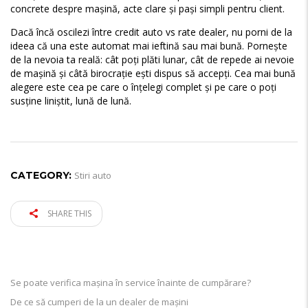
concrete despre mașină, acte clare și pași simpli pentru client.
Dacă încă oscilezi între credit auto vs rate dealer, nu porni de la
ideea că una este automat mai ieftină sau mai bună. Pornește
de la nevoia ta reală: cât poți plăti lunar, cât de repede ai nevoie
de mașină și câtă birocrație ești dispus să accepți. Cea mai bună
alegere este cea pe care o înțelegi complet și pe care o poți
susține liniștit, lună de lună.
CATEGORY:
Stiri auto
SHARE THIS
ARTICOLE RECENTE
Se poate verifica mașina în service înainte de cumpărare?
De ce să cumperi de la un dealer de mașini