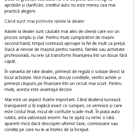
aprobări și clarificări, creditul auto nu este mereu cea mai
practică alegere.
Când sunt mai potrivite ratele la dealer
Ratele la dealer sunt căutate mai ales de clienții care vor un
proces simplu și clar. Pentru mulți cumpărători de mașini
second-hand, timpul contează aproape la fel de mult ca prețul.
Dacă ai nevoie de mașină pentru navetă, familie sau activitate
profesională, nu vrei să transformi finanțarea într-un dosar fără
capăt.
În varianta de rate dealer, primești de regulă o soluție direct la
locul achiziției. Vezi mașina, discuți condițiile, verifici actele și
primești răspuns pe finanțare într-un circuit mai scurt. Pentru
mulți, acesta este avantajul decisiv.
Mai este un aspect foarte important. Când dealerul lucrează
transparent și îți explică exact ce cumperi, ce semnezi și care
este costul final, riscul de confuzie scade mult. În piața auto
rulată, asta valorează enorm. Nu te ajută cu nimic o rată
aparent mică dacă descoperi ulterior taxe, comisioane sau
condiții pe care nu le-ai înțeles de la început.