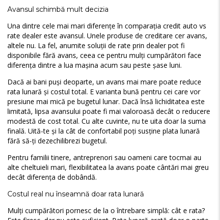
Avansul schimbă mult decizia
Una dintre cele mai mari diferențe în comparația credit auto vs
rate dealer este avansul. Unele produse de creditare cer avans,
altele nu. La fel, anumite soluții de rate prin dealer pot fi
disponibile fără avans, ceea ce pentru mulți cumpărători face
diferența dintre a lua mașina acum sau peste șase luni.
Dacă ai bani puși deoparte, un avans mai mare poate reduce
rata lunară și costul total. E varianta bună pentru cei care vor
presiune mai mică pe bugetul lunar. Dacă însă lichiditatea este
limitată, lipsa avansului poate fi mai valoroasă decât o reducere
modestă de cost total. Cu alte cuvinte, nu te uita doar la suma
finală. Uită-te și la cât de confortabil poți susține plata lunară
fără să-ți dezechilibrezi bugetul.
Pentru familii tinere, antreprenori sau oameni care tocmai au
alte cheltuieli mari, flexibilitatea la avans poate cântări mai greu
decât diferența de dobândă.
Costul real nu înseamnă doar rata lunară
Mulți cumpărători pornesc de la o întrebare simplă: cât e rata?