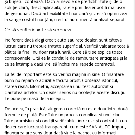
Și bugetul contează. Dacă ai nevoie de predictibilitate și de o
soluție clară, direct aplicabilă, ratele prin dealer pot fi mai ușor
de gestionat. Dacă ai flexibilitate financiară și vrei să optimizezi
la sânge costul finanțării, creditul auto merită analizat separat.
Ce să verifici înainte să semnezi
Indiferent dacă alegi credit auto sau rate dealer, sunt câteva
lucruri care nu trebuie tratate superficial. Verifică valoarea totală
plătită la final, nu doar rata lunară. Cere să ți se explice toate
comisioanele. Uită-te la condițiile de rambursare anticipată și la
ce se întâmplă dacă vrei să închizi mai repede contractul.
La fel de important este să verifici mașina în sine. O finanțare
bună nu repară o achiziție făcută prost. Contează istoricul,
starea reală, kilometrii, acceptarea unui test autorizat și
claritatea actelor. Un dealer serios nu ocolește aceste discuții.
Le pune pe masă de la început.
De aceea, în practică, alegerea corectă nu este doar între două
formule de plată. Este între un proces complicat și unul clar,
între promisiuni și condiții verificabile, între risc și control. La un
dealer care lucrează transparent, cum este SAN AUTO Import,
finanțarea are sens doar dacă vine la pachet cu informații