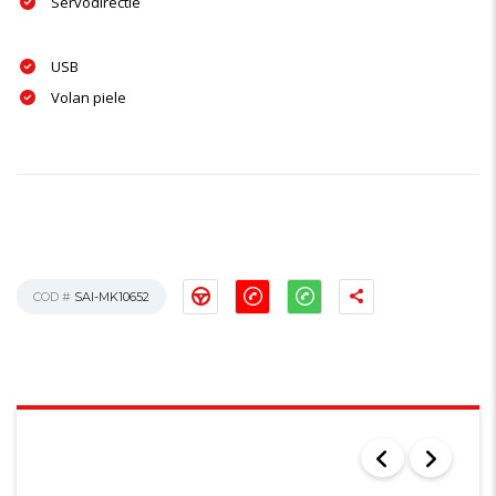
Servodirectie
USB
Volan piele
COD #
SAI-MK10652
ALTE AUTOTURISME DIN STOC