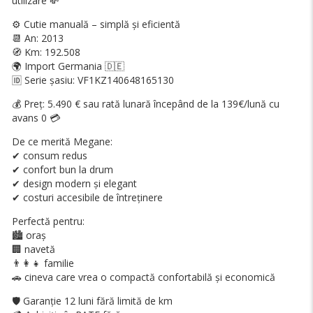
utilizare 💸
⚙️ Cutie manuală – simplă și eficientă
📆 An: 2013
🧭 Km: 192.508
🌍 Import Germania 🇩🇪
🆔 Serie șasiu: VF1KZ140648165130
💰 Preț: 5.490 € sau rată lunară începând de la 139€/lună cu
avans 0 💳
De ce merită Megane:
✔ consum redus
✔ confort bun la drum
✔ design modern și elegant
✔ costuri accesibile de întreținere
Perfectă pentru:
🏙 oraș
🏢 navetă
👨‍👩‍👧 familie
🚗 cineva care vrea o compactă confortabilă și economică
🛡️ Garanție 12 luni fără limită de km