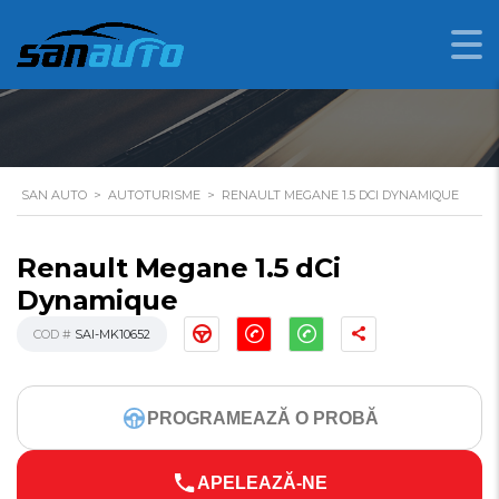
RENAULT MEGANE 1.5
DCI DYNAMIQUE
SAN AUTO
>
AUTOTURISME
>
RENAULT MEGANE 1.5 DCI DYNAMIQUE
Renault Megane 1.5 dCi
Dynamique
COD #
SAI-MK10652
PROGRAMEAZĂ O PROBĂ
APELEAZĂ-NE