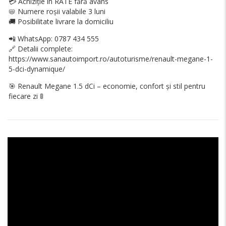
💳 Achiziție în RATE fără avans
📛 Numere roșii valabile 3 luni
🚚 Posibilitate livrare la domiciliu
📲 WhatsApp: 0787 434 555
🔗 Detalii complete:
https://www.sanautoimport.ro/autoturisme/renault-megane-1-
5-dci-dynamique/
🎯 Renault Megane 1.5 dCi – economie, confort și stil pentru
fiecare zi 🚦