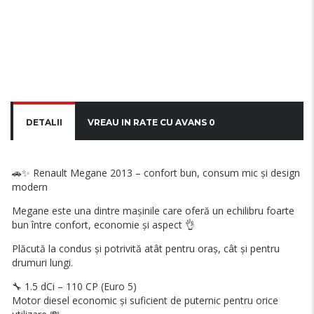
DETALII
VREAU IN RATE CU AVANS 0
🚗✨ Renault Megane 2013 – confort bun, consum mic și design
modern
Megane este una dintre mașinile care oferă un echilibru foarte
bun între confort, economie și aspect 👌
Plăcută la condus și potrivită atât pentru oraș, cât și pentru
drumuri lungi.
🔧 1.5 dCi – 110 CP (Euro 5)
Motor diesel economic și suficient de puternic pentru orice