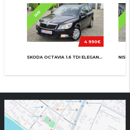
IASI
IA
4 990€
SKODA OCTAVIA 1.6 TDI ELEGANCE
NISS