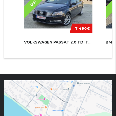
IASI
IA
7 490€
VOLKSWAGEN PASSAT 2.0 TDI TRENDLINE...
BMW 