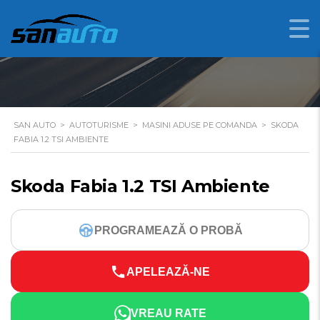
SKODA FABIA 1.2 TSI
AMBIENTE
SAN AUTO
>
AUTOTURISME
>
MASINI ADUSE PE COMANDA
>
SKODA
FABIA 1.2 TSI AMBIENTE
Skoda Fabia 1.2 TSI Ambiente
PROGRAMEAZĂ O PROBĂ
APELEAZĂ-NE
VREAU RATE