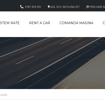
0787 434 555
IASI, SOS. NICOLINA 207
PRELUARE APE
ISTEM RATE
RENT A CAR
COMANDA MASINA
C
 LEON