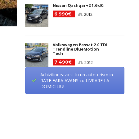
Nissan Qashqai +2 1.6 dCi
6 990€
2012
Volkswagen Passat 2.0 TDI
Trendline BlueMotion
Tech
7 490€
2012
Achizitioneaza si tu un autoturism in
RATE FARA AVANS cu LIVRARE LA
DOMICILIU!