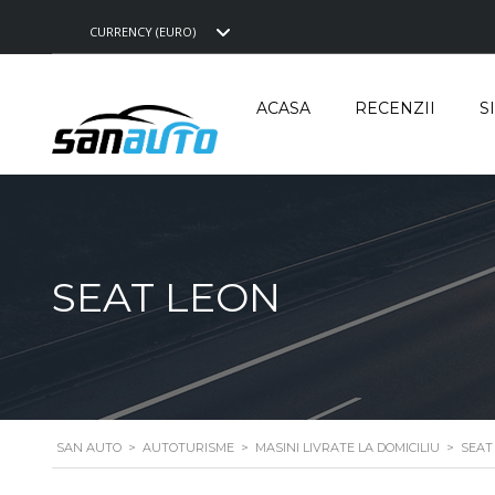
CURRENCY (EURO)
ACASA
RECENZII
S
SEAT LEON
SAN AUTO
>
AUTOTURISME
>
MASINI LIVRATE LA DOMICILIU
>
SEAT