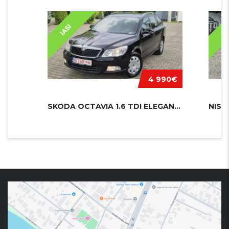
IASI
IA
4 990€
SKODA OCTAVIA 1.6 TDI ELEGANCE
NISS