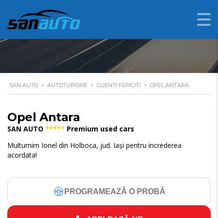
OPEL ANTARA
SAN AUTO
>
AUTOTURISME
>
CLIENTI FERICITI
>
OPEL ANTARA
Opel Antara
SAN AUTO
*****
Premium used cars
Multumim Ionel din Holboca, jud. Iași pentru increderea
acordata!
PROGRAMEAZĂ O PROBĂ