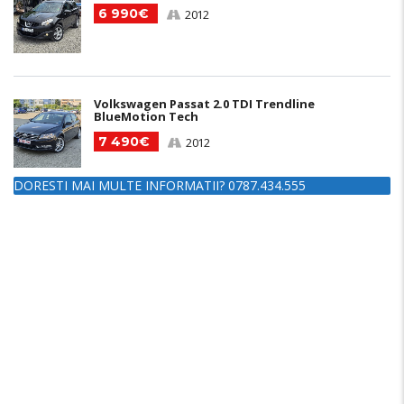
6 990€
2012
Volkswagen Passat 2.0 TDI Trendline
BlueMotion Tech
7 490€
2012
DORESTI MAI MULTE INFORMATII? 0787.434.555