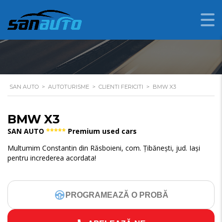
BMW X3
SAN AUTO
>
AUTOTURISME
>
CLIENTI FERICITI
>
BMW X3
BMW X3
SAN AUTO
*****
Premium used cars
Multumim Constantin din Răsboieni, com. Țibănești, jud. Iași
pentru increderea acordata!
PROGRAMEAZĂ O PROBĂ