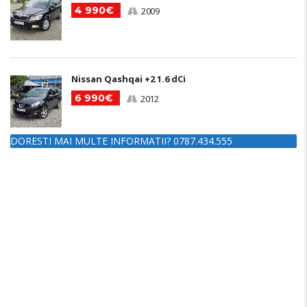
4 990€
2009
Nissan Qashqai +2 1.6 dCi
6 990€
2012
DORESTI MAI MULTE INFORMATII? 0787.434.555