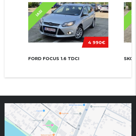
IASI
IA
4 990€
FORD FOCUS 1.6 TDCI