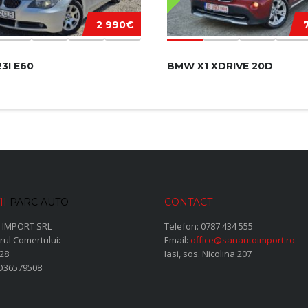
2 990€
3I E60
BMW X1 XDRIVE 20D
II
PARC AUTO
CONTACT
 IMPORT SRL
Telefon:
0787 434 555
rul Comertului:
Email:
office@sanautoimport.ro
28
Iasi, sos. Nicolina 207
RO36579508