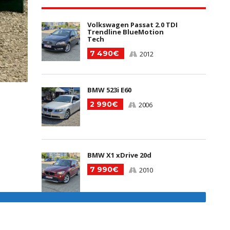
Volkswagen Passat 2.0 TDI
Trendline BlueMotion
Tech
7 490€
2012
BMW 523i E60
2 990€
2006
BMW X1 xDrive 20d
7 990€
2010