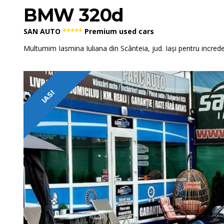
BMW 320d
SAN AUTO
*****
Premium used cars
Multumim Iasmina Iuliana din Scânteia, jud. Iași pentru incred
IASI