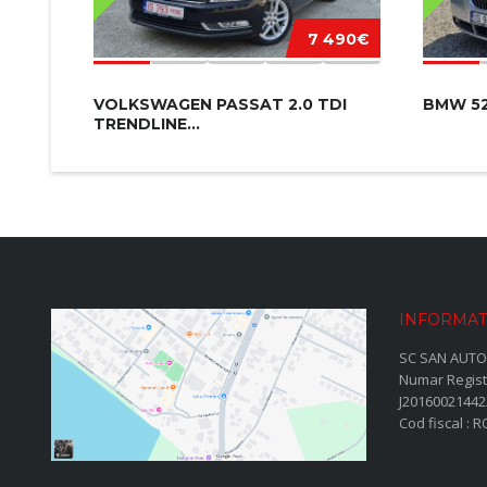
7 490€
VOLKSWAGEN PASSAT 2.0 TDI
BMW 52
TRENDLINE...
INFORMAT
SC SAN AUTO
Numar Regist
J20160021442
Cod fiscal : 