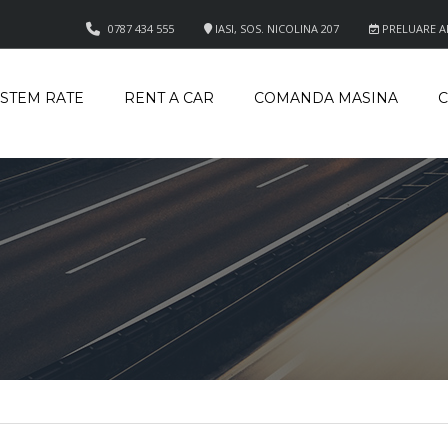
0787 434 555
IASI, SOS. NICOLINA 207
PRELUARE APE
ISTEM RATE
RENT A CAR
COMANDA MASINA
C