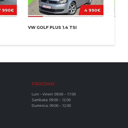
7 990€
4 990€
VW GOLF PLUS 1.4 TSI
FORD 
PROGRAM
Luni – Vineri: 09:00 – 17:00
Sambata: 09:00 – 12:00
Duminica: 09:00 – 12:00