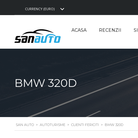
CURRENCY (EURO)
ACASA
RECENZII
S
BMW 320D
SAN AUTO
>
AUTOTURISME
>
CLIENTI FERICITI
>
BMW 320D