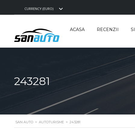
CURRENCY (EURO)
ACASA
RECENZII
S
243281
SAN AUTO
>
AUTOTURISME
>
243281