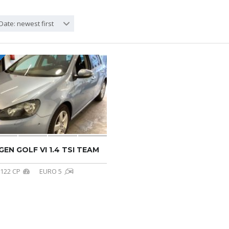
Date: newest first
N GOLF VI 1.4 TSI TEAM
122 CP
EURO 5