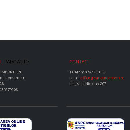
II
PARC AUTO
CONTACT
 IMPORT SRL
Telefon:
0787 434 555
rul Comertului:
Email:
office@sanautoimport.ro
28
Iasi, sos. Nicolina 207
RO36579508