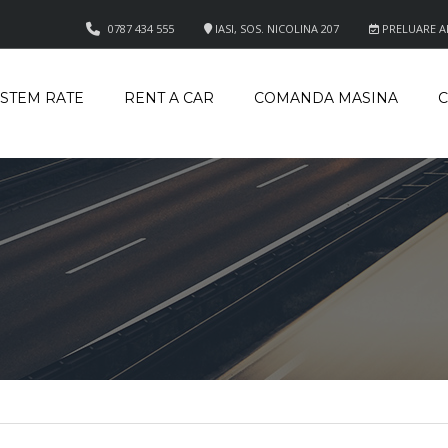
0787 434 555
IASI, SOS. NICOLINA 207
PRELUARE APE
ISTEM RATE
RENT A CAR
COMANDA MASINA
C