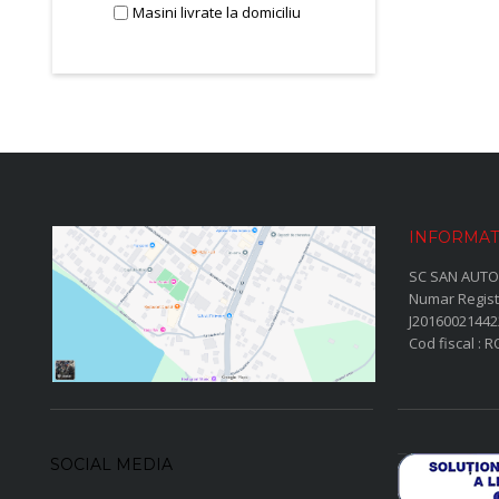
Masini livrate la domiciliu
INFORMAT
SC SAN AUTO
Numar Regist
J20160021442
Cod fiscal : 
SOCIAL MEDIA