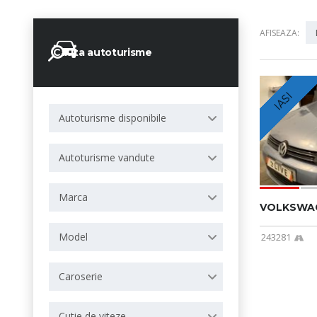
AFISEAZA:
Cauta autoturisme
IASI
Autoturisme disponibile
Autoturisme vandute
Marca
VOLKSWAGE
Model
243281
Caroserie
Cutie de viteze